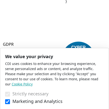
				}

GDPR
Terms and Conditions
Privacy Policy
We value your privacy
Accessibility
CDI uses cookies to enhance your browsing experience,
Commercial Opportunities
serve personalized ads or content, and analyze traffic.
Press Office
Please make your selection and by clicking "Accept" you
Sitemap
consent to our use of cookies. To learn more, please read
our
Cookie Policy
Strictly necessary
© 2026 CDI. All Rights Reserved
Marketing and Analytics