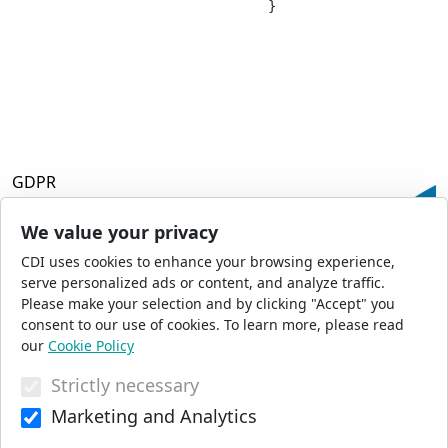
				}

GDPR
Terms and Conditions
Privacy Policy
We value your privacy
Accessibility
CDI uses cookies to enhance your browsing experience,
Commercial Opportunities
serve personalized ads or content, and analyze traffic.
Press Office
Please make your selection and by clicking "Accept" you
Sitemap
consent to our use of cookies. To learn more, please read
our
Cookie Policy
Strictly necessary
© 2026 CDI. All Rights Reserved
Marketing and Analytics