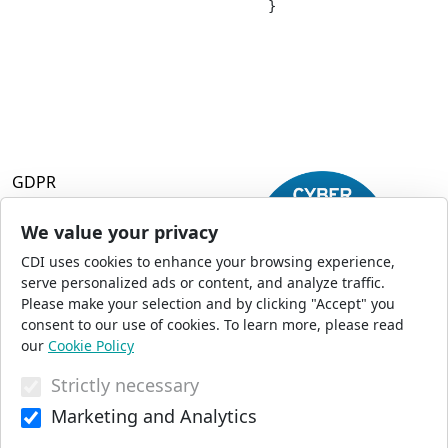
				}

GDPR
Terms and Conditions
Privacy Policy
We value your privacy
Accessibility
CDI uses cookies to enhance your browsing experience,
Commercial Opportunities
serve personalized ads or content, and analyze traffic.
Press Office
Please make your selection and by clicking "Accept" you
Sitemap
consent to our use of cookies. To learn more, please read
our
Cookie Policy
Strictly necessary
© 2026 CDI. All Rights Reserved
Marketing and Analytics