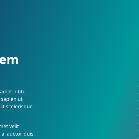
Skip
to
navigation
rem
 amet nibh.
 sapien ut
lit scelerisque
met velit
a, auctor quis,