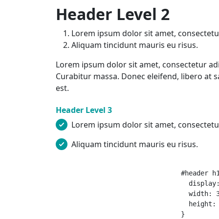
Header Level 2
Lorem ipsum dolor sit amet, consectetuer
Aliquam tincidunt mauris eu risus.
Lorem ipsum dolor sit amet, consectetur adipi
Curabitur massa. Donec eleifend, libero at sa
est.
Header Level 3
Lorem ipsum dolor sit amet, consectetuer
Aliquam tincidunt mauris eu risus.
				#header h1 a {

				  display: block;

				  width: 300px;

				  height: 80px;

				}
