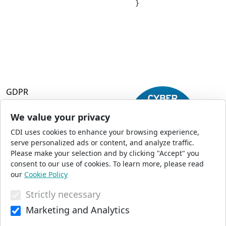
				}

GDPR
Terms and Conditions
Privacy Policy
We value your privacy
Accessibility
CDI uses cookies to enhance your browsing experience,
Commercial Opportunities
serve personalized ads or content, and analyze traffic.
Press Office
Please make your selection and by clicking "Accept" you
Sitemap
consent to our use of cookies. To learn more, please read
our
Cookie Policy
Strictly necessary
© 2026 CDI. All Rights Reserved
Marketing and Analytics