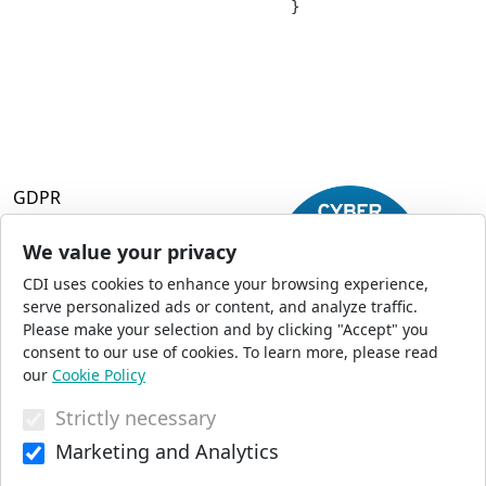
				}

GDPR
Terms and Conditions
Privacy Policy
We value your privacy
Accessibility
CDI uses cookies to enhance your browsing experience,
Commercial Opportunities
serve personalized ads or content, and analyze traffic.
Press Office
Please make your selection and by clicking "Accept" you
Sitemap
consent to our use of cookies. To learn more, please read
our
Cookie Policy
Strictly necessary
© 2026 CDI. All Rights Reserved
Marketing and Analytics