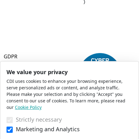
				}

GDPR
Terms and Conditions
Privacy Policy
We value your privacy
Accessibility
CDI uses cookies to enhance your browsing experience,
Commercial Opportunities
serve personalized ads or content, and analyze traffic.
Press Office
Please make your selection and by clicking "Accept" you
Sitemap
consent to our use of cookies. To learn more, please read
our
Cookie Policy
Strictly necessary
© 2026 CDI. All Rights Reserved
Marketing and Analytics