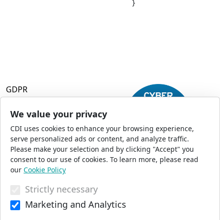
				}

GDPR
Terms and Conditions
Privacy Policy
We value your privacy
Accessibility
CDI uses cookies to enhance your browsing experience,
Commercial Opportunities
serve personalized ads or content, and analyze traffic.
Press Office
Please make your selection and by clicking "Accept" you
Sitemap
consent to our use of cookies. To learn more, please read
our
Cookie Policy
Strictly necessary
© 2026 CDI. All Rights Reserved
Marketing and Analytics